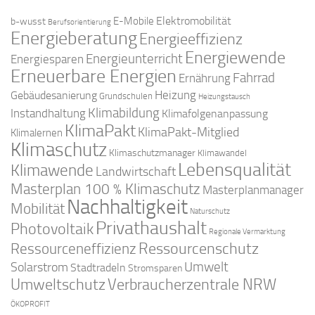
Elektromobilität
E-Mobile
b-wusst
Berufsorientierung
Energieberatung
Energieeffizienz
Energiewende
Energieunterricht
Energiesparen
Erneuerbare Energien
Fahrrad
Ernährung
Gebäudesanierung
Heizung
Grundschulen
Heizungstausch
Klimabildung
Instandhaltung
Klimafolgenanpassung
KlimaPakt
KlimaPakt-Mitglied
Klimalernen
Klimaschutz
Klimaschutzmanager
Klimawandel
Lebensqualität
Klimawende
Landwirtschaft
Masterplan 100 % Klimaschutz
Masterplanmanager
Nachhaltigkeit
Mobilität
Naturschutz
Privathaushalt
Photovoltaik
Regionale Vermarktung
Ressourcenschutz
Ressourceneffizienz
Solarstrom
Umwelt
Stadtradeln
Stromsparen
Umweltschutz
Verbraucherzentrale NRW
ÖKOPROFIT