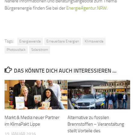
Nähere Informationen und Beratungsangebote zum Thema
Bürgerenergie finden Sie bei der
EnergieAgentur.NRW
.
Tags:
Energiewende
Erneuerbare Energien
Klimawende
Photovoltaik
Solarstrom
DAS KÖNNTE DICH AUCH INTERESSIEREN …
Markt & Media neuer Partner
Alternative zu fossilen
im KlimaPakt Lippe
Brennstoffen – Veranstaltung
stellt Vorteile des
15. JANUAR 2016