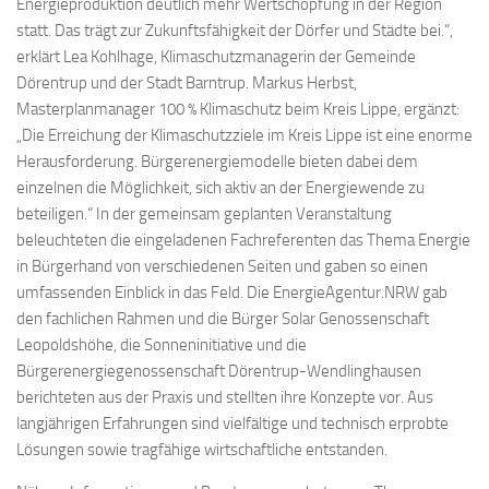
Energieproduktion deutlich mehr Wertschöpfung in der Region
statt. Das trägt zur Zukunftsfähigkeit der Dörfer und Städte bei.“,
erklärt Lea Kohlhage, Klimaschutzmanagerin der Gemeinde
Dörentrup und der Stadt Barntrup. Markus Herbst,
Masterplanmanager 100 % Klimaschutz beim Kreis Lippe, ergänzt:
„Die Erreichung der Klimaschutzziele im Kreis Lippe ist eine enorme
Herausforderung. Bürgerenergiemodelle bieten dabei dem
einzelnen die Möglichkeit, sich aktiv an der Energiewende zu
beteiligen.“ In der gemeinsam geplanten Veranstaltung
beleuchteten die eingeladenen Fachreferenten das Thema Energie
in Bürgerhand von verschiedenen Seiten und gaben so einen
umfassenden Einblick in das Feld. Die EnergieAgentur.NRW gab
den fachlichen Rahmen und die Bürger Solar Genossenschaft
Leopoldshöhe, die Sonneninitiative und die
Bürgerenergiegenossenschaft Dörentrup-Wendlinghausen
berichteten aus der Praxis und stellten ihre Konzepte vor. Aus
langjährigen Erfahrungen sind vielfältige und technisch erprobte
Lösungen sowie tragfähige wirtschaftliche entstanden.