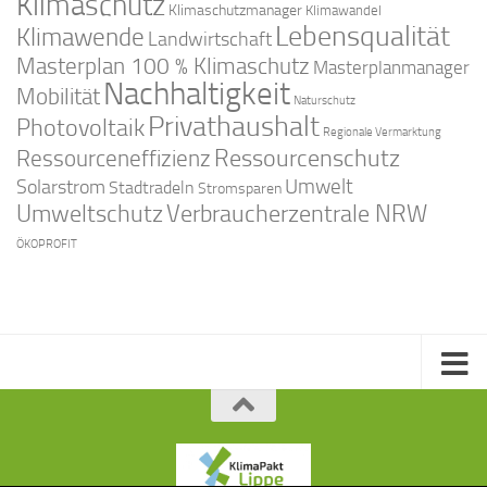
Klimaschutz
Klimaschutzmanager
Klimawandel
Lebensqualität
Klimawende
Landwirtschaft
Masterplan 100 % Klimaschutz
Masterplanmanager
Nachhaltigkeit
Mobilität
Naturschutz
Privathaushalt
Photovoltaik
Regionale Vermarktung
Ressourcenschutz
Ressourceneffizienz
Solarstrom
Umwelt
Stadtradeln
Stromsparen
Umweltschutz
Verbraucherzentrale NRW
ÖKOPROFIT