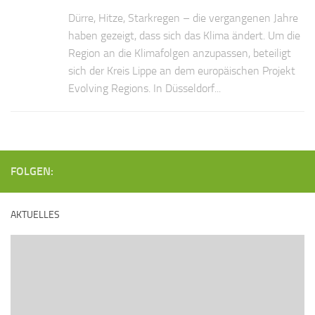
Dürre, Hitze, Starkregen – die vergangenen Jahre
haben gezeigt, dass sich das Klima ändert. Um die
Region an die Klimafolgen anzupassen, beteiligt
sich der Kreis Lippe an dem europäischen Projekt
Evolving Regions. In Düsseldorf...
FOLGEN:
AKTUELLES