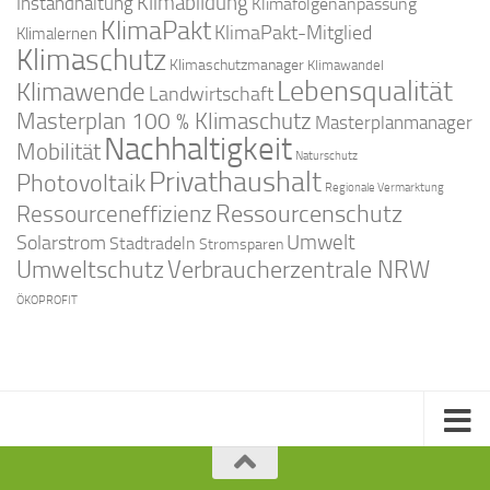
Klimabildung
Instandhaltung
Klimafolgenanpassung
KlimaPakt
KlimaPakt-Mitglied
Klimalernen
Klimaschutz
Klimaschutzmanager
Klimawandel
Lebensqualität
Klimawende
Landwirtschaft
Masterplan 100 % Klimaschutz
Masterplanmanager
Nachhaltigkeit
Mobilität
Naturschutz
Privathaushalt
Photovoltaik
Regionale Vermarktung
Ressourcenschutz
Ressourceneffizienz
Solarstrom
Umwelt
Stadtradeln
Stromsparen
Umweltschutz
Verbraucherzentrale NRW
ÖKOPROFIT