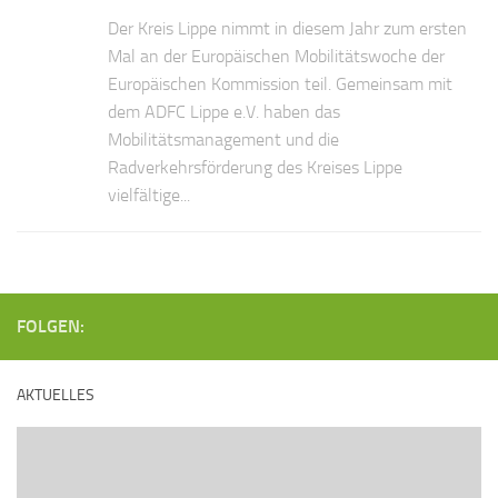
Der Kreis Lippe nimmt in diesem Jahr zum ersten
Mal an der Europäischen Mobilitätswoche der
Europäischen Kommission teil. Gemeinsam mit
dem ADFC Lippe e.V. haben das
Mobilitätsmanagement und die
Radverkehrsförderung des Kreises Lippe
vielfältige...
FOLGEN:
AKTUELLES