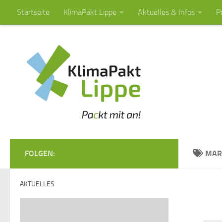
Startseite
KlimaPakt Lippe
Aktuelles & Infos
P
Zum Inhalt springen
FOLGEN:
MAR
AKTUELLES