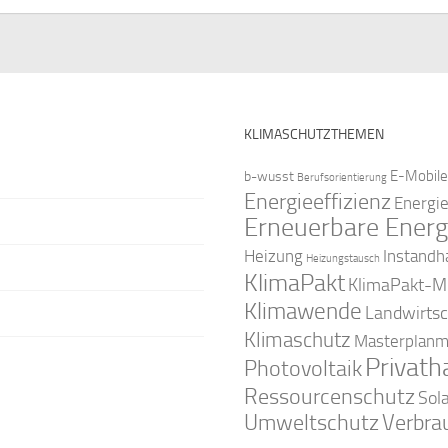
KLIMASCHUTZTHEMEN
E-Mobile
b-wusst
Berufsorientierung
Energieeffizienz
Energi
Erneuerbare Energ
Instandh
Heizung
Heizungstausch
KlimaPakt
KlimaPakt-Mi
Klimawende
Landwirtsc
Klimaschutz
Masterplanm
Privath
Photovoltaik
Ressourcenschutz
Sol
Umweltschutz
Verbra