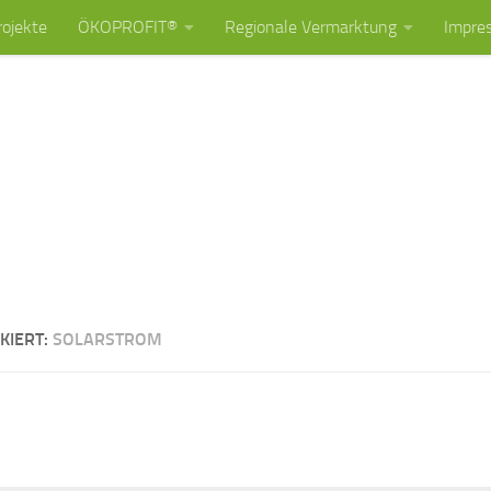
rojekte
ÖKOPROFIT®
Regionale Vermarktung
Impre
KIERT:
SOLARSTROM