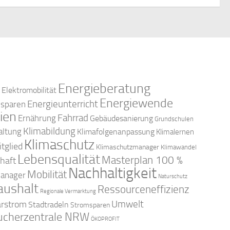
S
t
u
e
c
n
-
h
Energieberatung
N
Elektromobilität
e
Energiewende
Energieunterricht
esparen
a
ien
Fahrrad
Ernährung
Gebäudesanierung
Grundschulen
u
Klimabildung
v
altung
Klimafolgenanpassung
Klimalernen
Klimaschutz
tglied
n
Klimaschutzmanager
Klimawandel
i
Lebensqualität
Masterplan 100 %
haft
Nachhaltigkeit
d
g
Mobilität
anager
Naturschutz
aushalt
Ressourceneffizienz
a
Regionale Vermarktung
A
arstrom
Umwelt
Stadtradeln
Stromsparen
t
ucherzentrale NRW
ÖKOPROFIT
n