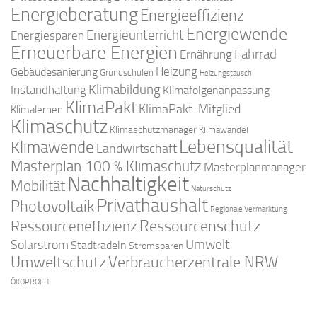
Energieberatung
Energieeffizienz
Energiewende
Energieunterricht
Energiesparen
Erneuerbare Energien
Fahrrad
Ernährung
Gebäudesanierung
Heizung
Grundschulen
Heizungstausch
Klimabildung
Instandhaltung
Klimafolgenanpassung
KlimaPakt
KlimaPakt-Mitglied
Klimalernen
Klimaschutz
Klimaschutzmanager
Klimawandel
Lebensqualität
Klimawende
Landwirtschaft
Masterplan 100 % Klimaschutz
Masterplanmanager
Nachhaltigkeit
Mobilität
Naturschutz
Privathaushalt
Photovoltaik
Regionale Vermarktung
Ressourcenschutz
Ressourceneffizienz
Solarstrom
Umwelt
Stadtradeln
Stromsparen
Umweltschutz
Verbraucherzentrale NRW
ÖKOPROFIT