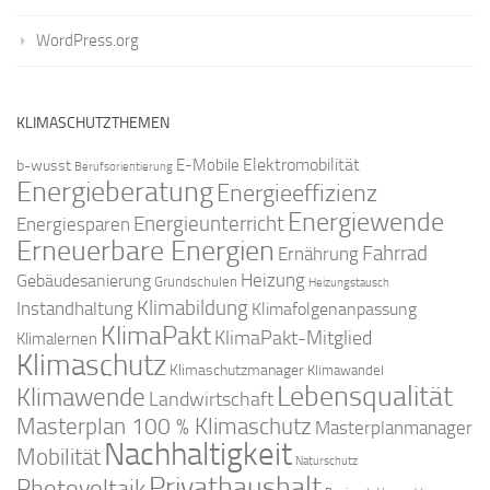
WordPress.org
KLIMASCHUTZTHEMEN
Elektromobilität
E-Mobile
b-wusst
Berufsorientierung
Energieberatung
Energieeffizienz
Energiewende
Energieunterricht
Energiesparen
Erneuerbare Energien
Fahrrad
Ernährung
Gebäudesanierung
Heizung
Grundschulen
Heizungstausch
Klimabildung
Instandhaltung
Klimafolgenanpassung
KlimaPakt
KlimaPakt-Mitglied
Klimalernen
Klimaschutz
Klimaschutzmanager
Klimawandel
Lebensqualität
Klimawende
Landwirtschaft
Masterplan 100 % Klimaschutz
Masterplanmanager
Nachhaltigkeit
Mobilität
Naturschutz
Privathaushalt
Photovoltaik