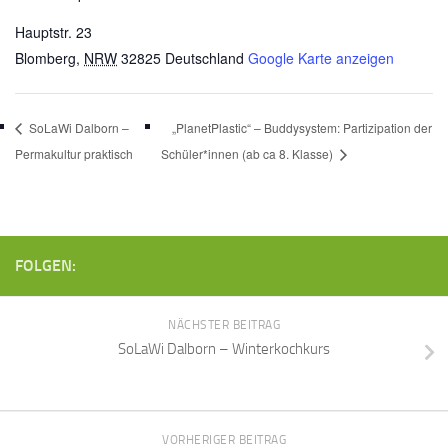
Hauptstr. 23
Blomberg
,
NRW
32825
Deutschland
Google Karte anzeigen
SoLaWi Dalborn –
„PlanetPlastic“ – Buddysystem: Partizipation der
Permakultur praktisch
Schüler*innen (ab ca 8. Klasse)
FOLGEN:
NÄCHSTER BEITRAG
SoLaWi Dalborn – Winterkochkurs
VORHERIGER BEITRAG