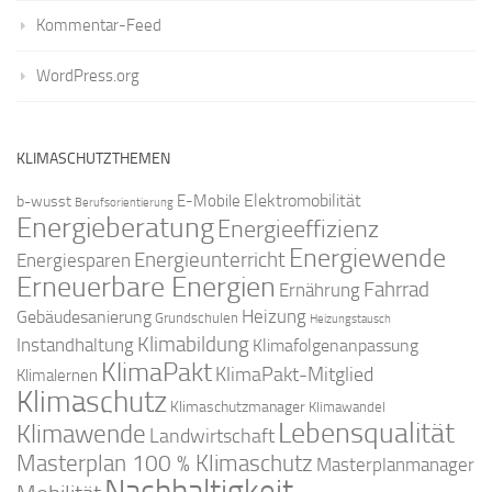
Kommentar-Feed
WordPress.org
KLIMASCHUTZTHEMEN
Elektromobilität
E-Mobile
b-wusst
Berufsorientierung
Energieberatung
Energieeffizienz
Energiewende
Energieunterricht
Energiesparen
Erneuerbare Energien
Fahrrad
Ernährung
Gebäudesanierung
Heizung
Grundschulen
Heizungstausch
Klimabildung
Instandhaltung
Klimafolgenanpassung
KlimaPakt
KlimaPakt-Mitglied
Klimalernen
Klimaschutz
Klimaschutzmanager
Klimawandel
Lebensqualität
Klimawende
Landwirtschaft
Masterplan 100 % Klimaschutz
Masterplanmanager
Nachhaltigkeit