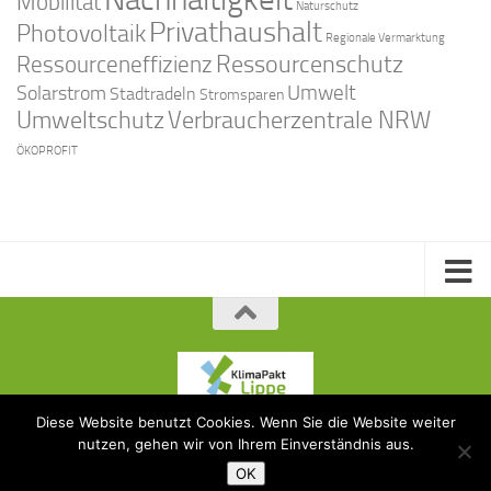
Mobilität
Naturschutz
Privathaushalt
Photovoltaik
Regionale Vermarktung
Ressourcenschutz
Ressourceneffizienz
Solarstrom
Umwelt
Stadtradeln
Stromsparen
Umweltschutz
Verbraucherzentrale NRW
ÖKOPROFIT
Diese Website benutzt Cookies. Wenn Sie die Website weiter
KlimaPakt Lippe © 2015
nutzen, gehen wir von Ihrem Einverständnis aus.
OK