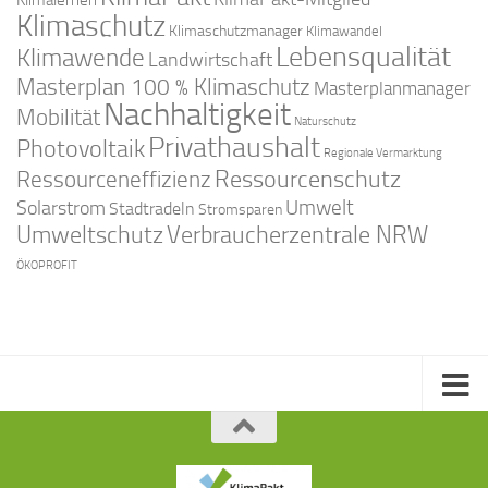
Klimaschutz
Klimaschutzmanager
Klimawandel
Lebensqualität
Klimawende
Landwirtschaft
Masterplan 100 % Klimaschutz
Masterplanmanager
Nachhaltigkeit
Mobilität
Naturschutz
Privathaushalt
Photovoltaik
Regionale Vermarktung
Ressourcenschutz
Ressourceneffizienz
Solarstrom
Umwelt
Stadtradeln
Stromsparen
Umweltschutz
Verbraucherzentrale NRW
ÖKOPROFIT