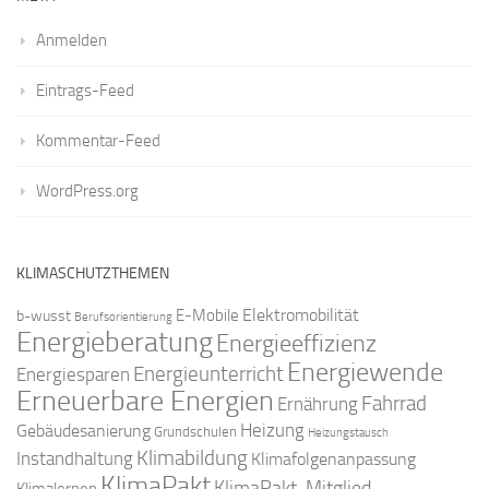
Anmelden
Eintrags-Feed
Kommentar-Feed
WordPress.org
KLIMASCHUTZTHEMEN
Elektromobilität
E-Mobile
b-wusst
Berufsorientierung
Energieberatung
Energieeffizienz
Energiewende
Energieunterricht
Energiesparen
Erneuerbare Energien
Fahrrad
Ernährung
Gebäudesanierung
Heizung
Grundschulen
Heizungstausch
Klimabildung
Instandhaltung
Klimafolgenanpassung
KlimaPakt
KlimaPakt-Mitglied
Klimalernen