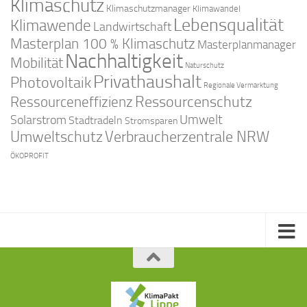
Klimaschutz
Klimaschutzmanager
Klimawandel
Lebensqualität
Klimawende
Landwirtschaft
Masterplan 100 % Klimaschutz
Masterplanmanager
Nachhaltigkeit
Mobilität
Naturschutz
Privathaushalt
Photovoltaik
Regionale Vermarktung
Ressourcenschutz
Ressourceneffizienz
Solarstrom
Umwelt
Stadtradeln
Stromsparen
Umweltschutz
Verbraucherzentrale NRW
ÖKOPROFIT