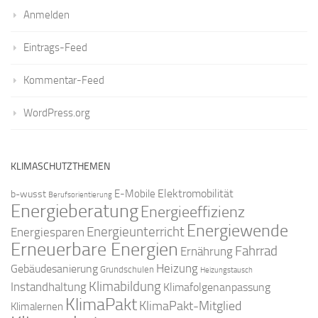
Anmelden
Eintrags-Feed
Kommentar-Feed
WordPress.org
KLIMASCHUTZTHEMEN
Elektromobilität
E-Mobile
b-wusst
Berufsorientierung
Energieberatung
Energieeffizienz
Energiewende
Energieunterricht
Energiesparen
Erneuerbare Energien
Fahrrad
Ernährung
Gebäudesanierung
Heizung
Grundschulen
Heizungstausch
Klimabildung
Instandhaltung
Klimafolgenanpassung
KlimaPakt
KlimaPakt-Mitglied
Klimalernen