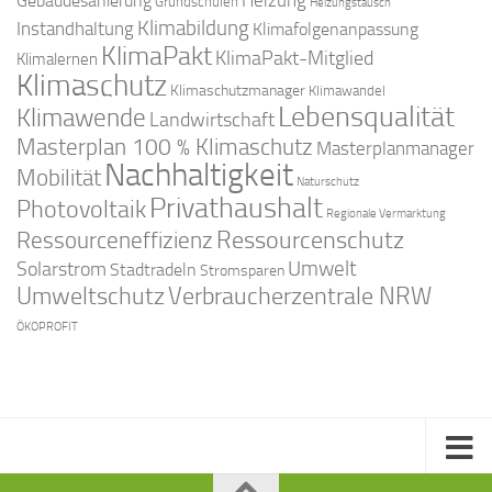
Gebäudesanierung
Heizung
Grundschulen
Heizungstausch
Klimabildung
Instandhaltung
Klimafolgenanpassung
KlimaPakt
KlimaPakt-Mitglied
Klimalernen
Klimaschutz
Klimaschutzmanager
Klimawandel
Lebensqualität
Klimawende
Landwirtschaft
Masterplan 100 % Klimaschutz
Masterplanmanager
Nachhaltigkeit
Mobilität
Naturschutz
Privathaushalt
Photovoltaik
Regionale Vermarktung
Ressourcenschutz
Ressourceneffizienz
Solarstrom
Umwelt
Stadtradeln
Stromsparen
Umweltschutz
Verbraucherzentrale NRW
ÖKOPROFIT