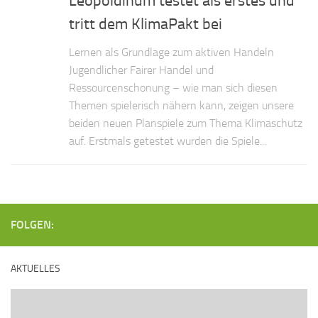
Leopoldinum testet als erstes und
tritt dem KlimaPakt bei
Lernen als Grundlage zum aktiven Handeln
Jugendlicher Fairer Handel und
Ressourcenschonung – wie man sich diesen
Themen spielerisch nähern kann, zeigen unsere
beiden neuen Planspiele zum Thema Klimaschutz
auf. Erstmals getestet wurden die Spiele...
FOLGEN:
AKTUELLES