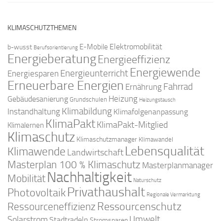
KLIMASCHUTZTHEMEN
Elektromobilität
E-Mobile
b-wusst
Berufsorientierung
Energieberatung
Energieeffizienz
Energiewende
Energieunterricht
Energiesparen
Erneuerbare Energien
Fahrrad
Ernährung
Gebäudesanierung
Heizung
Grundschulen
Heizungstausch
Klimabildung
Instandhaltung
Klimafolgenanpassung
KlimaPakt
KlimaPakt-Mitglied
Klimalernen
Klimaschutz
Klimaschutzmanager
Klimawandel
Lebensqualität
Klimawende
Landwirtschaft
Masterplan 100 % Klimaschutz
Masterplanmanager
Nachhaltigkeit
Mobilität
Naturschutz
Privathaushalt
Photovoltaik
Regionale Vermarktung
Ressourcenschutz
Ressourceneffizienz
Solarstrom
Umwelt
Stadtradeln
Stromsparen