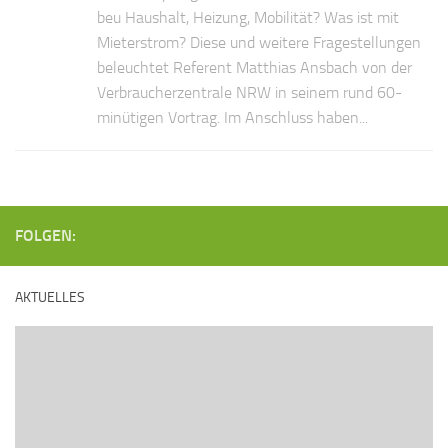
beu Haushalt, Heizung, Mobilität? Was ist mit
Mieterstrom? Diese und weitere Fragestellungen
beleuchtet Referent Matthias Ansbach von der
Verbraucherzentrale NRW in seinem rund 60-
minütigen Vortrag. Im Anschluss haben...
FOLGEN:
AKTUELLES