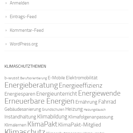
Anmelden
Eintrags-Feed
Kommentar-Feed
WordPress.org
KLIMASCHUTZTHEMEN
Elektromobilität
E-Mobile
b-wusst
Berufsorientierung
Energieberatung
Energieeffizienz
Energiewende
Energieunterricht
Energiesparen
Erneuerbare Energien
Fahrrad
Ernährung
Gebäudesanierung
Heizung
Grundschulen
Heizungstausch
Klimabildung
Instandhaltung
Klimafolgenanpassung
KlimaPakt
KlimaPakt-Mitglied
Klimalernen
Klimaschutz