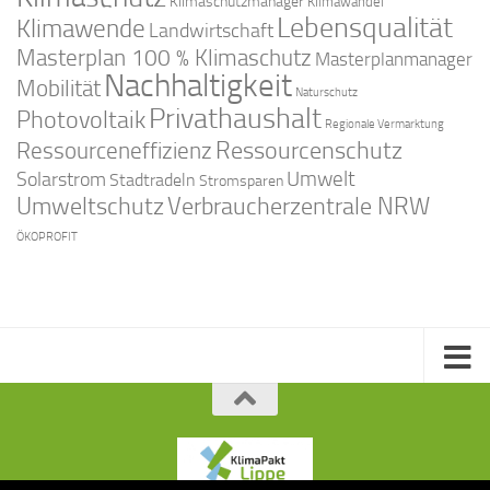
Klimaschutzmanager
Klimawandel
Lebensqualität
Klimawende
Landwirtschaft
Masterplan 100 % Klimaschutz
Masterplanmanager
Nachhaltigkeit
Mobilität
Naturschutz
Privathaushalt
Photovoltaik
Regionale Vermarktung
Ressourcenschutz
Ressourceneffizienz
Solarstrom
Umwelt
Stadtradeln
Stromsparen
Umweltschutz
Verbraucherzentrale NRW
ÖKOPROFIT