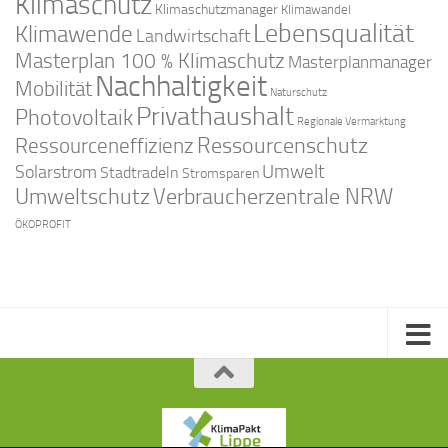
Klimaschutz
Klimaschutzmanager
Klimawandel
Lebensqualität
Klimawende
Landwirtschaft
Masterplan 100 % Klimaschutz
Masterplanmanager
Nachhaltigkeit
Mobilität
Naturschutz
Privathaushalt
Photovoltaik
Regionale Vermarktung
Ressourcenschutz
Ressourceneffizienz
Solarstrom
Umwelt
Stadtradeln
Stromsparen
Umweltschutz
Verbraucherzentrale NRW
ÖKOPROFIT