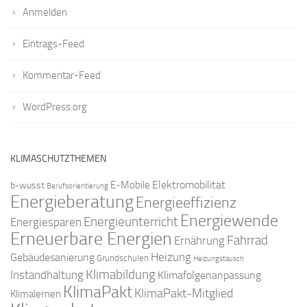
Anmelden
Eintrags-Feed
Kommentar-Feed
WordPress.org
KLIMASCHUTZTHEMEN
Elektromobilität
E-Mobile
b-wusst
Berufsorientierung
Energieberatung
Energieeffizienz
Energiewende
Energieunterricht
Energiesparen
Erneuerbare Energien
Fahrrad
Ernährung
Gebäudesanierung
Heizung
Grundschulen
Heizungstausch
Klimabildung
Instandhaltung
Klimafolgenanpassung
KlimaPakt
KlimaPakt-Mitglied
Klimalernen