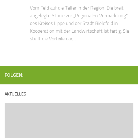
Vom Feld auf die Teller in der Region: Die breit
angelegte Studie zur „Regionalen Vermarktung“
des Kreises Lippe und der Stadt Bielefeld in
Kooperation mit der Landwirtschaft ist fertig. Sie
stellt die Vorteile dar,...
FOLGEN:
AKTUELLES