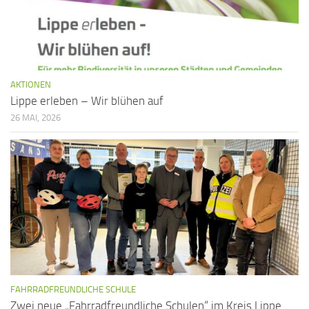
i
o
n
AKTIONEN
Lippe erleben – Wir blühen auf
26 MAI, 2026
FAHRRADFREUNDLICHE SCHULE
Zwei neue „Fahrradfreundliche Schulen“ im Kreis Lippe