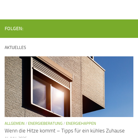
n
g
g
A
e
n
n
FOLGEN:
s
i
S
c
u
AKTUELLES
h
c
t
h
e
e
n
u
-
n
N
d
a
A
v
n
ALLGEMEIN
/
ENERGIEBERATUNG
/
ENERGIEHAPPEN
i
Wenn die Hitze kommt – Tipps für ein kühles Zuhause
s
g