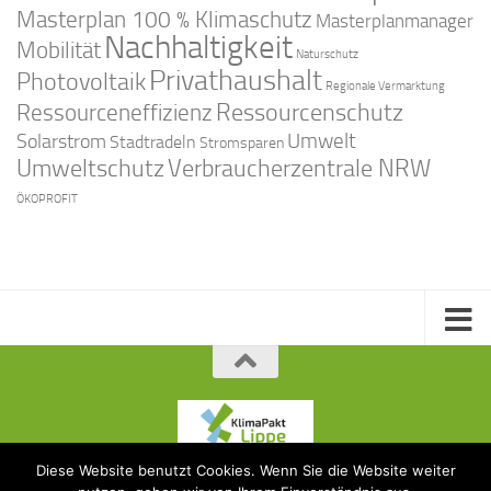
Masterplan 100 % Klimaschutz
Masterplanmanager
Nachhaltigkeit
Mobilität
Naturschutz
Privathaushalt
Photovoltaik
Regionale Vermarktung
Ressourcenschutz
Ressourceneffizienz
Solarstrom
Umwelt
Stadtradeln
Stromsparen
Umweltschutz
Verbraucherzentrale NRW
ÖKOPROFIT
Diese Website benutzt Cookies. Wenn Sie die Website weiter
KlimaPakt Lippe © 2015