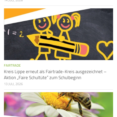
14 JULI, 2026
i
a
c
t
h
i
t
o
n
e
n
,
N
FAIRTRADE
a
Kreis Lippe erneut als Fairtrade-Kreis ausgezeichnet –
v
Aktion „Faire Schultüte“ zum Schulbeginn
13 JULI, 2026
i
g
a
t