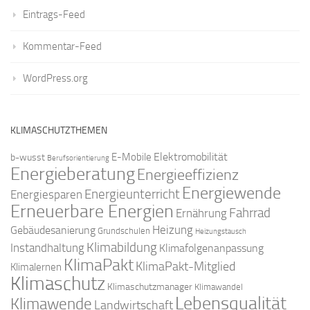
Eintrags-Feed
Kommentar-Feed
WordPress.org
KLIMASCHUTZTHEMEN
Elektromobilität
E-Mobile
b-wusst
Berufsorientierung
Energieberatung
Energieeffizienz
Energiewende
Energieunterricht
Energiesparen
Erneuerbare Energien
Fahrrad
Ernährung
Gebäudesanierung
Heizung
Grundschulen
Heizungstausch
Klimabildung
Instandhaltung
Klimafolgenanpassung
KlimaPakt
KlimaPakt-Mitglied
Klimalernen
Klimaschutz
Klimaschutzmanager
Klimawandel
Lebensqualität
Klimawende
Landwirtschaft