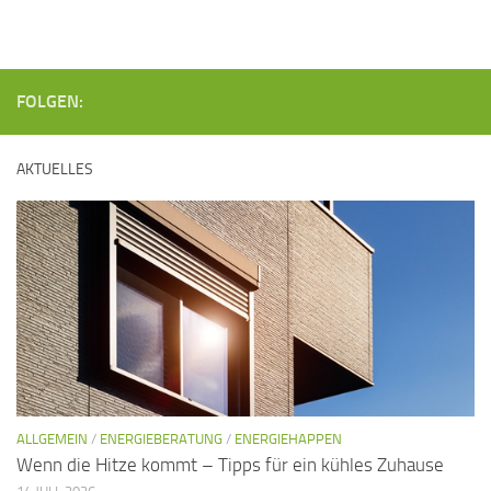
n
s
i
S
c
u
FOLGEN:
h
c
t
h
AKTUELLES
e
e
n
u
-
n
N
d
a
A
v
n
i
s
g
i
a
ALLGEMEIN
/
ENERGIEBERATUNG
/
ENERGIEHAPPEN
c
t
Wenn die Hitze kommt – Tipps für ein kühles Zuhause