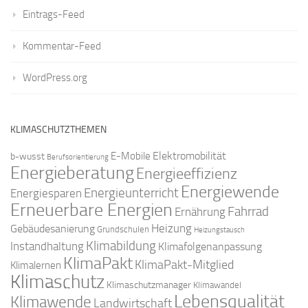
Eintrags-Feed
Kommentar-Feed
WordPress.org
KLIMASCHUTZTHEMEN
Elektromobilität
E-Mobile
b-wusst
Berufsorientierung
Energieberatung
Energieeffizienz
Energiewende
Energieunterricht
Energiesparen
Erneuerbare Energien
Fahrrad
Ernährung
Gebäudesanierung
Heizung
Grundschulen
Heizungstausch
Klimabildung
Instandhaltung
Klimafolgenanpassung
KlimaPakt
KlimaPakt-Mitglied
Klimalernen
Klimaschutz
Klimaschutzmanager
Klimawandel
Lebensqualität
Klimawende
Landwirtschaft