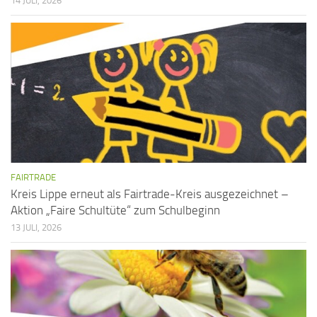
h
i
14 JULI, 2026
t
o
n
e
n
,
N
a
v
i
FAIRTRADE
Kreis Lippe erneut als Fairtrade-Kreis ausgezeichnet –
g
Aktion „Faire Schultüte“ zum Schulbeginn
a
13 JULI, 2026
t
i
o
n