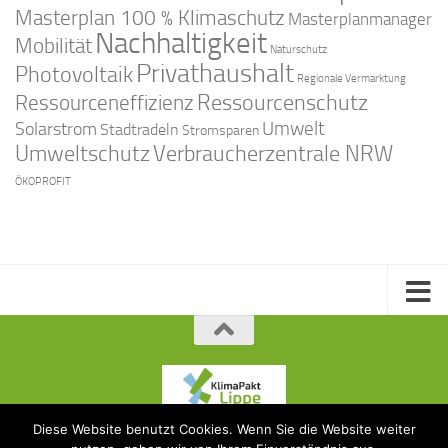
Masterplan 100 % Klimaschutz
Masterplanmanager
Nachhaltigkeit
Mobilität
Naturschutz
Privathaushalt
Photovoltaik
Regionale Vermarktung
Ressourcenschutz
Ressourceneffizienz
Solarstrom
Umwelt
Stadtradeln
Stromsparen
Umweltschutz
Verbraucherzentrale NRW
ÖKOPROFIT
Diese Website benutzt Cookies. Wenn Sie die Website weiter
KlimaPakt Lippe © 2015