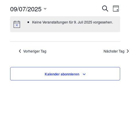
09/07/2025
V
V
Suche
Tag
e
e
Datum
Keine Veranstaltungen für 9. Juli 2025 vorgesehen.
wählen.
r
r
a
a
n
n
s
Vorheriger Tag
Nächster Tag
s
t
t
a
a
Kalender abonnieren
l
l
t
t
u
u
n
n
g
g
A
e
n