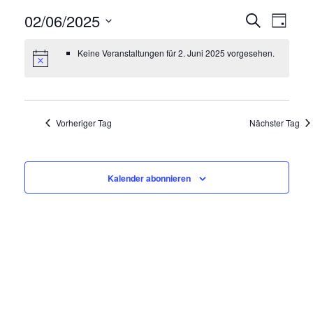
02/06/2025
V
V
Suche
Tag
e
e
Datum
Keine Veranstaltungen für 2. Juni 2025 vorgesehen.
wählen.
r
r
a
a
n
n
s
Vorheriger Tag
Nächster Tag
s
t
t
a
a
Kalender abonnieren
l
l
t
t
u
u
n
n
g
g
A
e
n