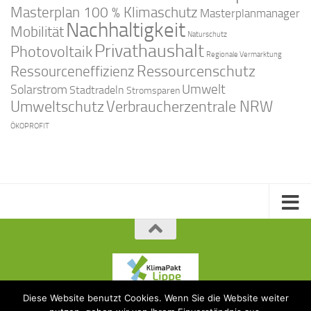
Masterplan 100 % Klimaschutz
Masterplanmanager
Nachhaltigkeit
Mobilität
Naturschutz
Privathaushalt
Photovoltaik
Regionale Vermarktung
Ressourcenschutz
Ressourceneffizienz
Solarstrom
Umwelt
Stadtradeln
Stromsparen
Umweltschutz
Verbraucherzentrale NRW
ÖKOPROFIT
Diese Website benutzt Cookies. Wenn Sie die Website weiter
KlimaPakt Lippe © 2015