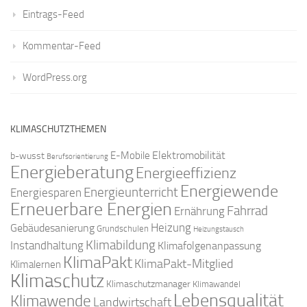
Eintrags-Feed
Kommentar-Feed
WordPress.org
KLIMASCHUTZTHEMEN
Elektromobilität
E-Mobile
b-wusst
Berufsorientierung
Energieberatung
Energieeffizienz
Energiewende
Energieunterricht
Energiesparen
Erneuerbare Energien
Fahrrad
Ernährung
Gebäudesanierung
Heizung
Grundschulen
Heizungstausch
Klimabildung
Instandhaltung
Klimafolgenanpassung
KlimaPakt
KlimaPakt-Mitglied
Klimalernen
Klimaschutz
Klimaschutzmanager
Klimawandel
Lebensqualität
Klimawende
Landwirtschaft