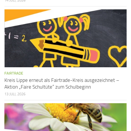
h
i
14 JULI, 2026
t
o
n
e
n
,
N
a
v
i
FAIRTRADE
Kreis Lippe erneut als Fairtrade-Kreis ausgezeichnet –
g
Aktion „Faire Schultüte“ zum Schulbeginn
a
13 JULI, 2026
t
i
o
n