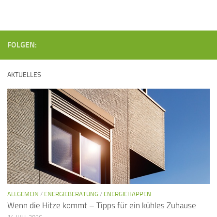
n
s
i
S
c
u
FOLGEN:
h
c
t
h
AKTUELLES
e
e
n
u
-
n
N
d
a
A
v
n
i
s
g
i
a
ALLGEMEIN
/
ENERGIEBERATUNG
/
ENERGIEHAPPEN
c
t
Wenn die Hitze kommt – Tipps für ein kühles Zuhause